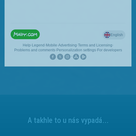
A takhle to u nás vypadá...