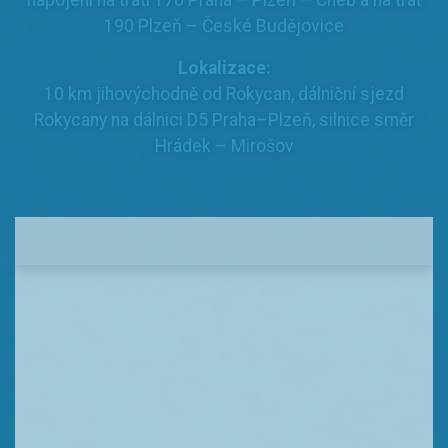
napojení na trati 170 Praha – Plzeň – Cheb a na trať
190 Plzeň – České Budějovice
Lokalizace:
10 km jihovýchodně od Rokycan, dálniční sjezd
Rokycany na dálnici D5 Praha–Plzeň, silnice směr
Hrádek – Mirošov