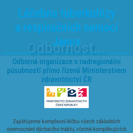
Léčebna tuberkulózy
a respiračních nemocí
Janov
Odbornost...
Odborná organizace s nadregionální
působností přímo řízená Ministerstvem
zdravotnictví ČR
Zajišťujeme komplexní léčbu všech základních
onemocnění dýchacího traktu, včetně komplikujících