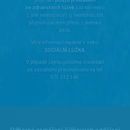
přijímáni
pouze překladem
ze zdravotních lůžek
(od nás nebo
z jiné nemocnice), tj. nemohou být
přijmuti pacienti přímo z domácí
péče.
Více informací najdete v sekci
SOCIÁLNÍ LŮŽKA
.
V případě zájmu prosíme o kontakt
se sociálními pracovnicemi na tel.
371 512 146.