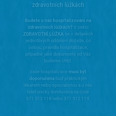
zdravotních lůžkách
Budete u nás hospitalizováni na
zdravotních lůžkách?
V sekci
ZDRAVOTNÍ LŮŽKA
se v detailech
jednotlivých oddělení dozvíte, co
sebou, pravidla hospitalizace,
případně jaké dokumenty od Vás
budeme chtít.
Vaše hospitalizace
musí být
doporučena
buď praktickým
lékařem nebo specialistou a u nás
telefonicky domluvena na čísle
371 512 118 nebo 371 512 119.