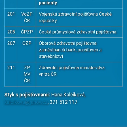
pacienty
201
VoZP
Vojenská zdravotní pojišťovna České
ČR
republiky
205
ČPZP
Česká průmyslová zdravotní pojišťovna
207
OZP
Oborová zdravotní pojišťovna
zaměstnanců bank, pojišťoven a
stavebnictví
211
ZP
Zdravotní pojišťovna ministerstva
MV
vnitra ČR
ČR
Styk s pojišťovnami:
Hana Kalčíková,
kalcikova@janov.cz
, 371 512 117