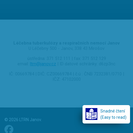
Léčebna tuberkulózy a respiračních nemocí Janov
U Léčebny 500 - Janov, 338 43 Mirošov
ústředna: 371 512 111
|
fax: 371 512 129
email:
ltrn@janov.cz
|
ID datové schránky: d6zp3nc
IČ: 00669784
|
DIČ: CZ00669784
|
č.ú : ČNB 7232381/0710
|
IČZ: 47102000
Snadné čtení
(Easy to read)
© 2026 LTRN Janov.