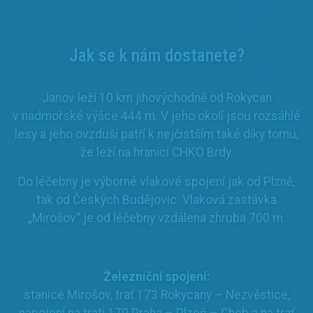
Jak se k nám dostanete?
Janov leží 10 km jihovýchodně od Rokycan
v nadmořské výšce 444 m. V jeho okolí jsou rozsáhlé
lesy a jeho ovzduší patří k nejčistším také díky tomu,
že leží na hranici CHKO Brdy.
Do léčebny je výborné vlakové spojení jak od Plzně,
tak od Českých Budějovic. Vlaková zastávka
„Mirošov“ je od léčebny vzdálena zhruba 700 m.
Železniční spojení:
stanice Mirošov, trať 173 Rokycany – Nezvěstice,