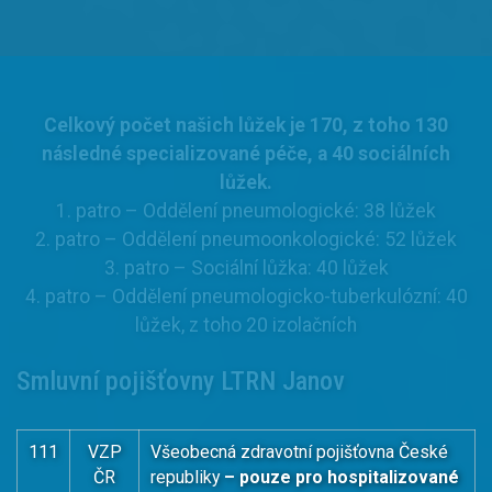
Celkový počet našich lůžek je 170, z toho 130
následné specializované péče, a 40 sociálních
lůžek.
1. patro – Oddělení pneumologické: 38 lůžek
2. patro – Oddělení pneumoonkologické: 52 lůžek
3. patro – Sociální lůžka: 40 lůžek
4. patro – Oddělení pneumologicko-tuberkulózní: 40
lůžek, z toho 20 izolačních
Smluvní pojišťovny LTRN Janov
111
VZP
Všeobecná zdravotní pojišťovna České
ČR
republiky
– pouze pro hospitalizované